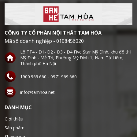
CÔNG TY CỔ PHẦN NỘI THẤT TAM HÒA
Mã số doanh nghiệp - 0108456020
Lô TT4 - D1- D2 - D3 - D4 Five Star Mỹ Đình, khu đô thị
Mỹ Đình - Mễ Trì, Phường Mỹ Đình 1, Nam Từ Liêm,
Thành phố Hà Nội
1900.969.660 - 0971.969.660
info@tamhoa.net
DANH MỤC
Giới thiệu
Sản phẩm
Showroom