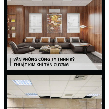
VĂN PHÒNG CÔNG TY TNHH KỸ
VĂN PHÒNG LIOHO MACHINE WORKS VIỆT
THUẬT KIM KHÍ TÂN CƯƠNG
BIỆT THỰ HÒA BÌNH
NAM.
CĂN HỘ T6 NGOẠI GIAO ĐOÀN
SANHÉ COFFEE AND TEA – HÀM NGHI