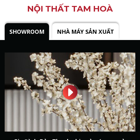
NỘI THẤT TAM HOÀ
SHOWROOM
NHÀ MÁY SẢN XUẤT
?>
?>