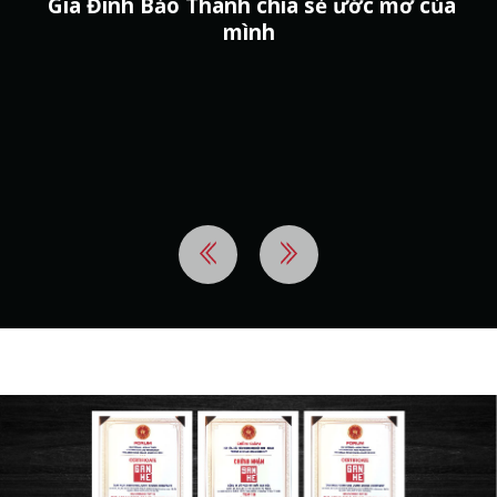
Gia Đình Bảo Thanh chia sẻ ước mơ của
mình
t
g