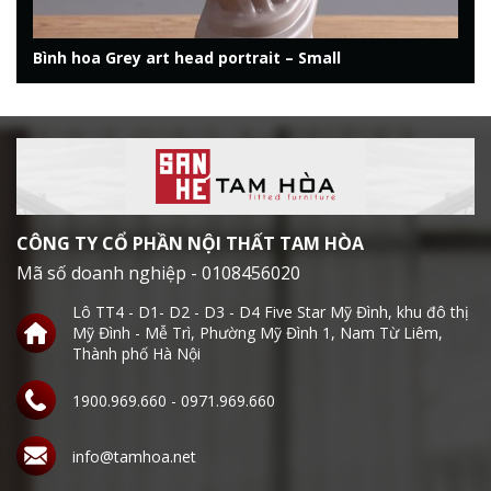
Bình hoa Grey art head portrait – Small
CÔNG TY CỔ PHẦN NỘI THẤT TAM HÒA
Mã số doanh nghiệp - 0108456020
Lô TT4 - D1- D2 - D3 - D4 Five Star Mỹ Đình, khu đô thị
Mỹ Đình - Mễ Trì, Phường Mỹ Đình 1, Nam Từ Liêm,
Thành phố Hà Nội
1900.969.660 - 0971.969.660
info@tamhoa.net