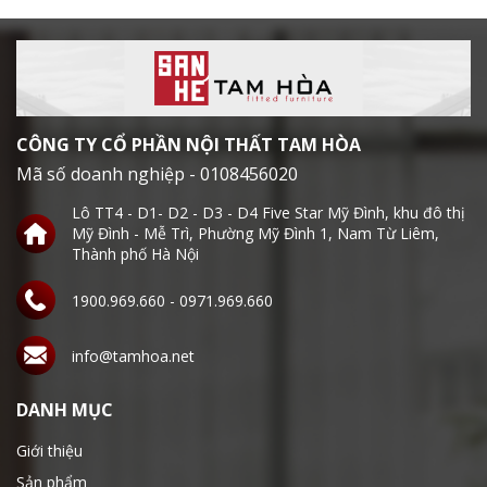
CÔNG TY CỔ PHẦN NỘI THẤT TAM HÒA
Mã số doanh nghiệp - 0108456020
Lô TT4 - D1- D2 - D3 - D4 Five Star Mỹ Đình, khu đô thị
Mỹ Đình - Mễ Trì, Phường Mỹ Đình 1, Nam Từ Liêm,
Thành phố Hà Nội
1900.969.660 - 0971.969.660
info@tamhoa.net
DANH MỤC
Giới thiệu
Sản phẩm